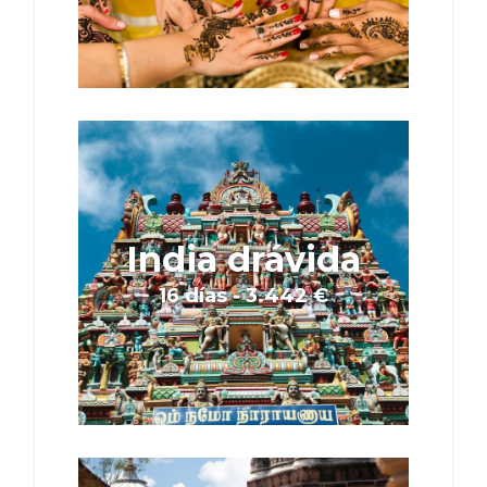
India drávida
16 días - 3.442 €