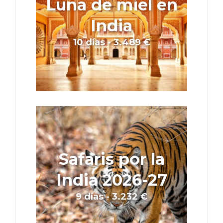
Luna de miel en
India
10 días - 3.489 €
Safaris por la
India 2026-27
9 días - 3.232 €