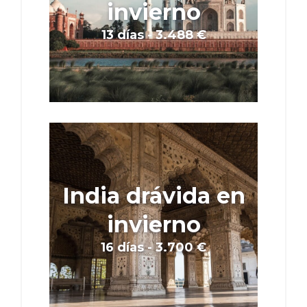
invierno
13 días - 3.488 €
India drávida en
invierno
16 días - 3.700 €