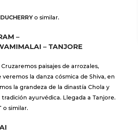
UDUCHERRY
o similar.
RAM –
AMIMALAI – TANJORE
. Cruzaremos paisajes de arrozales,
veremos la danza cósmica de Shiva, en
s la grandeza de la dinastía Chola y
radición ayurvédica. Llegada a Tanjore.
T
o similar.
AI