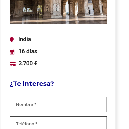
India
16 días
3.700 €
¿Te interesa?